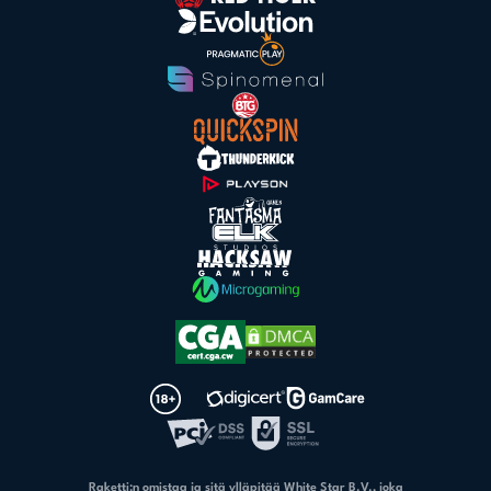
Raketti:n omistaa ja sitä ylläpitää White Star B.V., joka