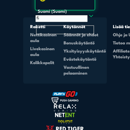
Suomi (Suomi)
Raketti
Käytännöt
Lisää ti
Nettikasinon
Säännöt ja ehdot
Ohje ja
aula
Bonuskäytäntö
Tietoa m
Livekasinon
Yksityisyyskäytäntö
Affiliate
aula
Yhteist
Evästekäytäntö
Kolikkopelit
Vastuullinen
pelaaminen