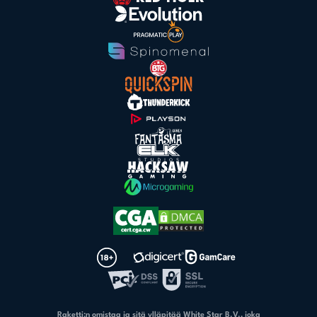
Raketti:n omistaa ja sitä ylläpitää White Star B.V., joka