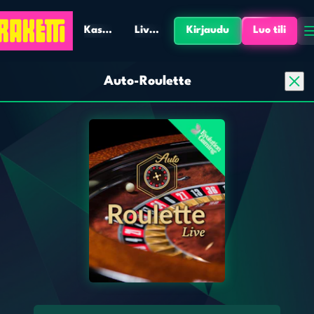
Kasino
Live Kasino
Kirjaudu
Luo tili
Auto-Roulette