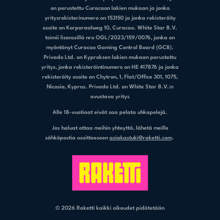
on perustettu Curacaon lakien mukaan ja jonka
yritysrekisterinumero on 153150 ja jonka rekisteröity
osoite on Korporaalweg 10, Curacao. White Star B.V.
toimii lisenssillä nro OGL/2023/159/0076, jonka on
myöntänyt Curacao Gaming Control Board (GCB).
Privado Ltd. on Kyproksen lakien mukaan perustettu
yritys, jonka rekisteröintinumero on HE 417876 ja jonka
rekisteröity osoite on Chytron, 1, Flat/Office 301, 1075,
Nicosia, Kypros. Privado Ltd. on White Star B.V.:n
avustava yritys
Alle 18-vuotiaat eivät saa pelata uhkapelejä.
Jos haluat ottaa meihin yhteyttä, lähetä meille
sähköpostia osoitteeseen
asiakastuki@raketti.com
.
© 2026 Raketti kaikki oikeudet pidätetään