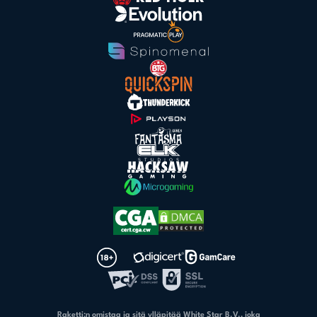
Raketti:n omistaa ja sitä ylläpitää White Star B.V., joka