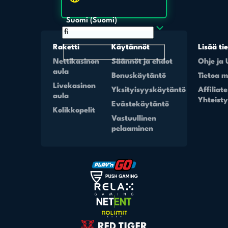
Suomi (Suomi)
Raketti
Käytännöt
Lisää ti
Nettikasinon
Säännöt ja ehdot
Ohje ja
aula
Bonuskäytäntö
Tietoa m
Livekasinon
Yksityisyyskäytäntö
Affiliate
aula
Yhteist
Evästekäytäntö
Kolikkopelit
Vastuullinen
pelaaminen